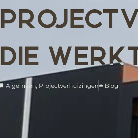
PROJECTV
DIE WERK
Algemeen
,
Projectverhuizingen
Blog