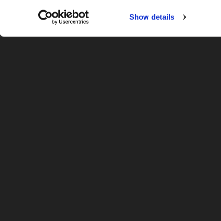
verloopt en iedereen goed is voorbereid, zodat we zonder 
Show details
Strakke voorbereiding, snelle oplevering
“Een goede voorbereiding is van groot belang” zegt Harold
en zorgen ervoor dat alles na de verhuizing weer operatione
Voor we starten met een zakelijke verhuizing zorgen we voo
kaart. Wat is de verkeerssituatie? Hebben we een verhuisl
waar we rekening mee moeten houden en mee af moeten 
moet worden en hoe wij dit intern goed kunnen inplannen
zijn.
“Door te werken met vaste aanspreekpunten blijven de lijn
Tussentijds evalueren en dagelijks contact tussen mij, onz