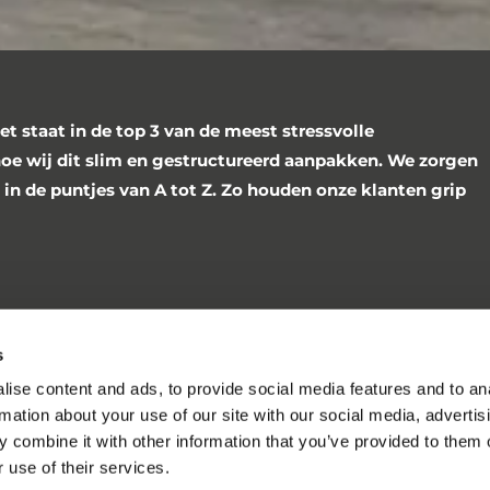
et staat in de top 3 van de meest stressvolle
oe wij dit slim en gestructureerd aanpakken. We zorgen
 in de puntjes van A tot Z. Zo houden onze klanten grip
port,” vertelt Harold. “We pakken het hele proces aan: we
ckeren, demonteren, inpakken, verhuizen én alles weer
s
ingen horen daar standaard bij.”
ise content and ads, to provide social media features and to an
rmation about your use of our site with our social media, advertis
 combine it with other information that you’ve provided to them o
rin staat precies wie wat doet en wanneer. Ook geven we
 use of their services.
es aan alle betrokkenen. Zo weten we zeker dat alles soepel