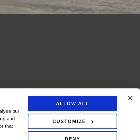
ALLOW ALL
alyse our
ing and
CUSTOMIZE
r that
DENY