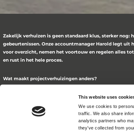
Zakelijk verhuizen is geen standaard klus, sterker nog: h
gebeurtenissen. Onze accountmanager Harold legt uit h
voor overzicht, nemen het voortouw en regelen alles tot
en rust in het hele proces.
Wat maakt projectverhuizingen anders?
“Bij een projectverhuizing regelen we niet alleen het trans
bepalen de gehele scope. Daarna volgt inventariseren, sti
This website uses cookie
werkend opleveren. ICT-ondersteuning en archiefverplaats
We use cookies to personal
traffic. We also share info
analytics partners who may
Voor elke opdracht maken we een duidelijk draaiboek. Daa
they’ve collected from your
heldere instructies al dan niet via persoonlijke presentati