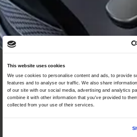
This website uses cookies
Een goed ingerichte werkplek begint niet op
We use cookies to personalise content and ads, to provide s
kantoor. Het begint met een strak
features and to analyse our traffic. We also share informatio
georganiseerde logistiek. Voor onze klant en
of our site with our social media, advertising and analytics 
vaste partner ARP mochten we opnieuw een
combine it with other information that you’ve provided to them
project realiseren waarbij alles samenkomt:
collected from your use of their services.
transport, installatie én werkende oplevering.
Sh
Van transport tot werkende werkplek