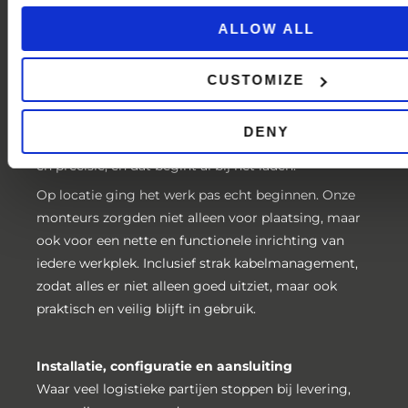
Voor dit project verzorgden we de complete
levering van meer dan 200 werkplekken met
ALLOW ALL
dubbele monitoren. Geen losse onderdelen, maar
een totaaloplossing.
CUSTOMIZE
Alle apparatuur – van pc’s en schermen tot
netwerkcomponenten – werd zorgvuldig verpakt en
DENY
vervoerd. Kwetsbare hardware vraagt om aandacht
en precisie, en dat begint al bij het laden.
Op locatie ging het werk pas echt beginnen. Onze
monteurs zorgden niet alleen voor plaatsing, maar
ook voor een nette en functionele inrichting van
iedere werkplek. Inclusief strak kabelmanagement,
zodat alles er niet alleen goed uitziet, maar ook
praktisch en veilig blijft in gebruik.
Installatie, configuratie en aansluiting
Waar veel logistieke partijen stoppen bij levering,