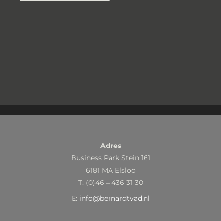
Adres
Business Park Stein 161
6181 MA Elsloo
T: (0)46 – 436 31 30
E:
info@bernardtvad.nl