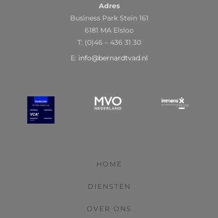
Adres
Business Park Stein 161
6181 MA Elsloo
T: (0)46 – 436 31 30
E:
info@bernardtvad.nl
HOME
DIENSTEN
OVER ONS