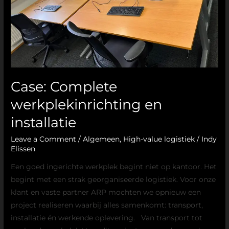
Case: Complete
werkplekinrichting en
installatie
Leave a Comment
/
Algemeen
,
High-value logistiek
/
Indy
Elissen
Een goed ingerichte werkplek begint niet op kantoor. Het
begint met een strak georganiseerde logistiek. Voor onze
klant en vaste partner ARP mochten we opnieuw een
project realiseren waarbij alles samenkomt: transport,
installatie én werkende oplevering. Van transport tot