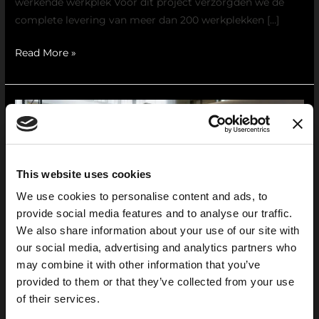
werkende werkplek Voor dit project verzorgden we de
complete levering van meer dan 200 werkplekken […]
Read More »
High
value
logistiek:
wat
This website uses cookies
is
We use cookies to personalise content and ads, to
het
provide social media features and to analyse our traffic.
eigenlijk?
We also share information about your use of our site with
our social media, advertising and analytics partners who
may combine it with other information that you’ve
provided to them or that they’ve collected from your use
of their services.