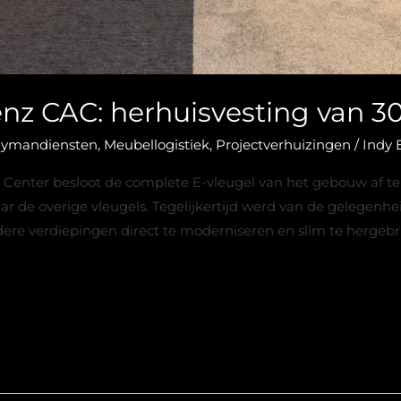
nz CAC: herhuisvesting van 3
ymandiensten
,
Meubellogistiek​
,
Projectverhuizingen
/
Indy 
enter besloot de complete E-vleugel van het gebouw af te
ar de overige vleugels. Tegelijkertijd werd van de gelegen
dere verdiepingen direct te moderniseren en slim te hergeb