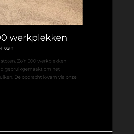
00 werkplekken
Elissen
 stoten. Zo’n 300 werkplekken
heid gebruikgemaakt om het
ruiken. De opdracht kwam via onze