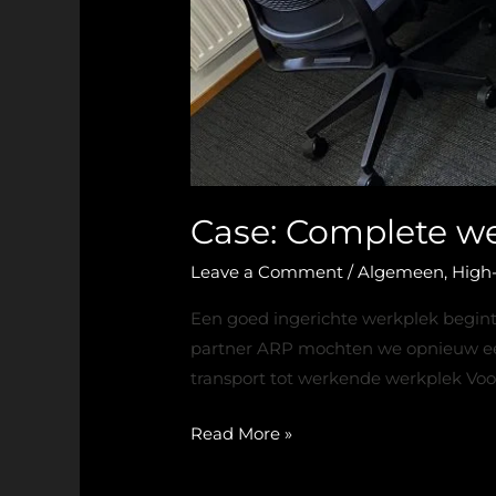
Case: Complete wer
Leave a Comment
/
Algemeen
,
High-
Een goed ingerichte werkplek begint 
partner ARP mochten we opnieuw een 
transport tot werkende werkplek Voo
Read More »