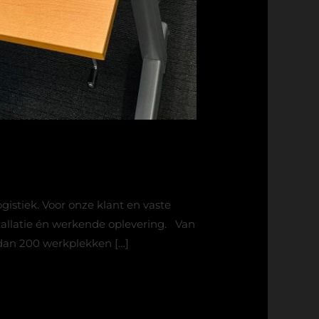
istiek. Voor onze klant en vaste
tallatie én werkende oplevering. Van
 dan 200 werkplekken […]