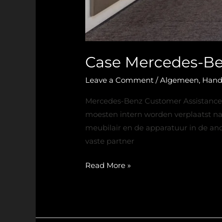
Case Mercedes-Be
Leave a Comment
/
Algemeen
,
Hand
Mercedes-Benz Customer Assistance C
moesten intern worden verplaatst na
meubilair en de apparatuur in de an
vaste partner
Read More »