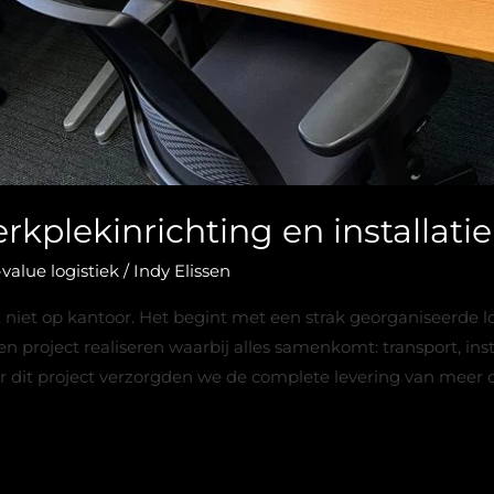
kplekinrichting en installatie
value logistiek
/
Indy Elissen
niet op kantoor. Het begint met een strak georganiseerde log
project realiseren waarbij alles samenkomt: transport, ins
r dit project verzorgden we de complete levering van meer