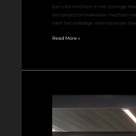
Een villa inrichten in het zonnige Ma
een projectontwikkelaar mochten we e
nam het volledige internationale traj
Read More »
Case
Mercedes-
Benz
CAC:
herhuisvesting